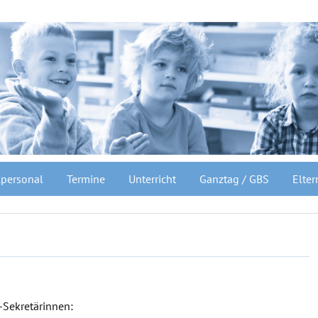
personal
Termine
Unterricht
Ganztag / GBS
Elter
-Sekretärinnen: