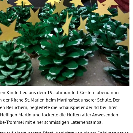
lten Kinderlied aus dem 19. Jahrhundert. Gestern abend nun
der Kirche St. Marien beim Martinsfest unserer Schule. Der
n Besuchern, begleitete die Schauspieler der 4d bei ihrer
Heiligen Martin und lockerte die Hüften aller Anwesenden
mbe-Trommel mit einer schmissigen Laternensamba.
iter auf einem echten Pferd, begleitet von einem Spielmannszug