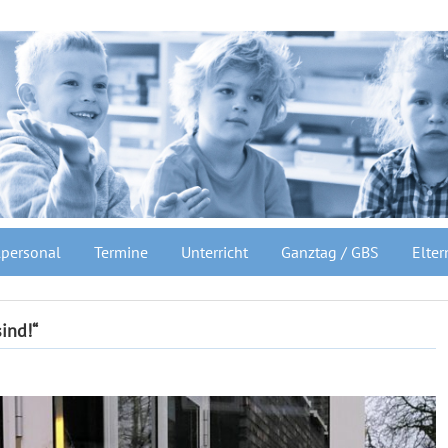
personal
Termine
Unterricht
Ganztag / GBS
Elter
ind!“