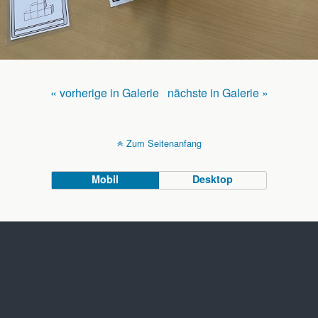
« vorherige in Galerie
nächste in Galerie »
Zum Seitenanfang
Mobil
Desktop